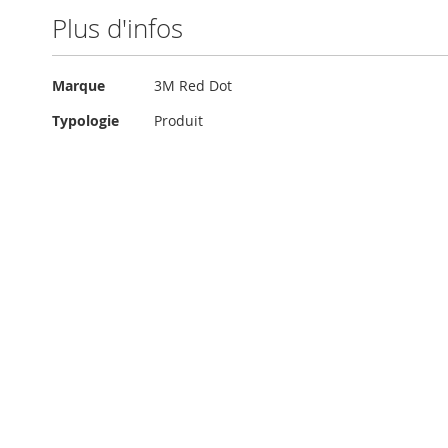
Plus d'infos
Plus
Marque
3M Red Dot
d'infos
Typologie
Produit