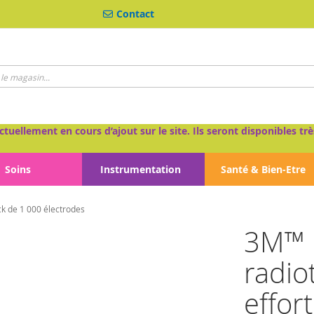
Contact
ctuellement en cours d’ajout sur le site. Ils seront disponibles 
Soins
Instrumentation
Santé & Bien-Etre
k de 1 000 électrodes
3M™ 
radio
effor