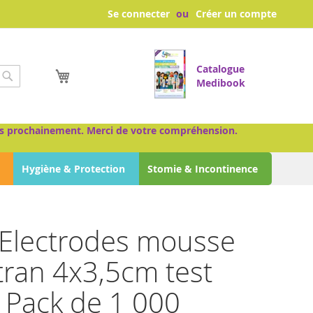
Se connecter
Créer un compte
Catalogue
Mon panier
Medibook
Chercher
très prochainement. Merci de votre compréhension.
Hygiène & Protection
Stomie & Incontinence
Electrodes mousse
tran 4x3,5cm test
t Pack de 1 000