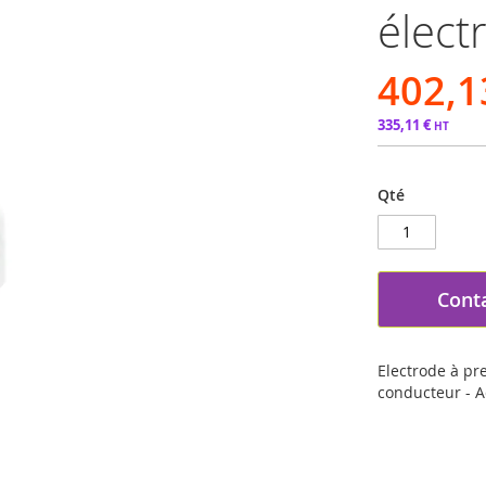
élect
402,1
335,11 €
Qté
Cont
Electrode à pr
conducteur - A