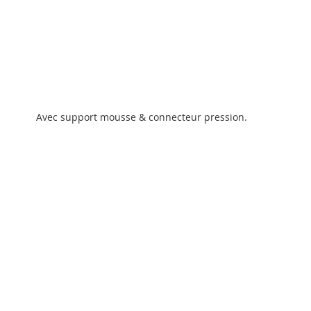
Passer
au
Avec support mousse & connecteur pression.
début
de
la
Galerie
d’images