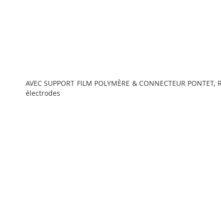
Passer
au
AVEC SUPPORT FILM POLYMÈRE & CONNECTEUR PONTET, RE
début
électrodes
de
la
Galerie
d’images