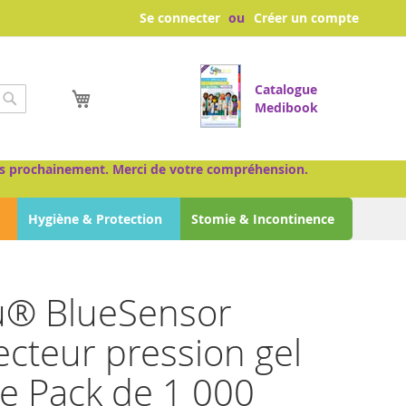
Se connecter
Créer un compte
Catalogue
Mon panier
Medibook
Chercher
très prochainement. Merci de votre compréhension.
Hygiène & Protection
Stomie & Incontinence
® BlueSensor
cteur pression gel
de Pack de 1 000