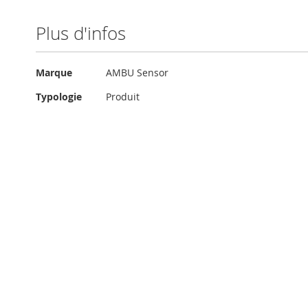
Plus d'infos
Plus
Marque
AMBU Sensor
d'infos
Typologie
Produit