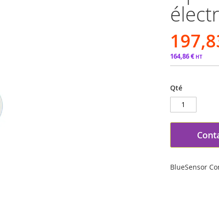
élect
197,8
164,86 €
Qté
Cont
BlueSensor Con