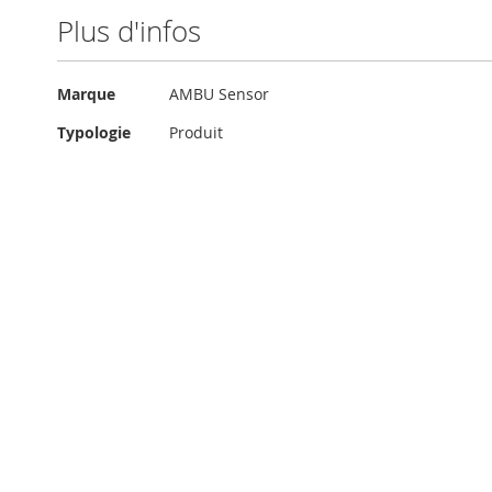
Plus d'infos
Plus
Marque
AMBU Sensor
d'infos
Typologie
Produit