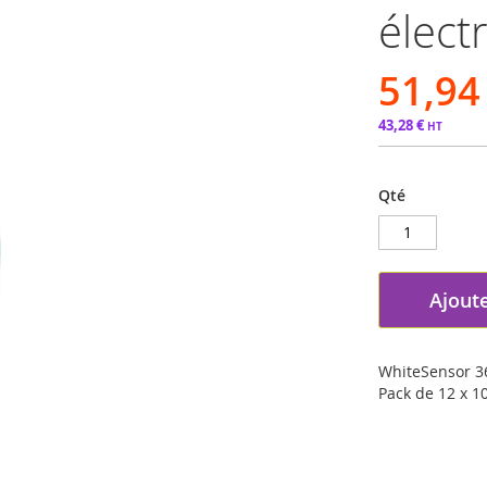
élect
51,94
43,28 €
Qté
Ajoute
WhiteSensor 36
Pack de 12 x 1