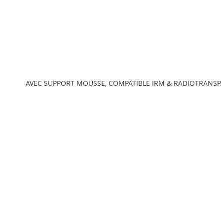
Passer
au
AVEC SUPPORT MOUSSE, COMPATIBLE IRM & RADIOTRANS
début
de
la
Galerie
d’images