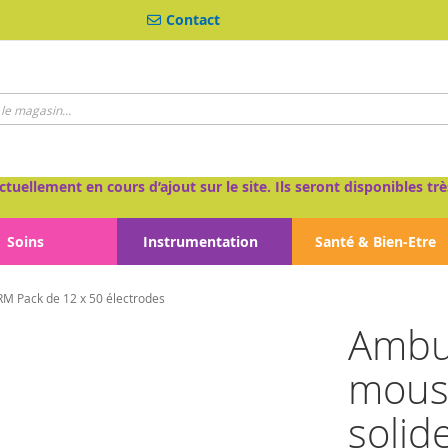
Contact
ctuellement en cours d’ajout sur le site. Ils seront disponibles 
Soins
Instrumentation
Santé & Bien-Etre
RM Pack de 12 x 50 électrodes
Ambu
mouss
solid