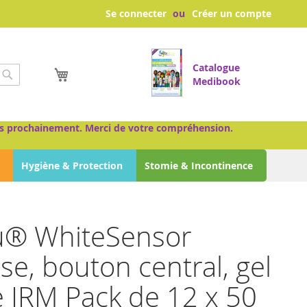
Se connecter
Créer un compte
Catalogue
Mon panier
Medibook
Chercher
très prochainement. Merci de votre compréhension.
Hygiène & Protection
Stomie & Incontinence
® WhiteSensor
e, bouton central, gel
e IRM Pack de 12 x 50