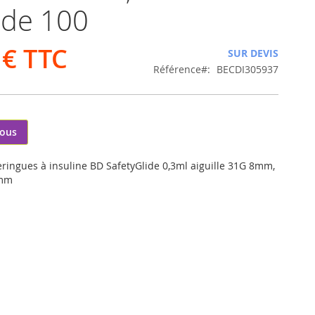
 de 100
 €
SUR DEVIS
Référence
BECDI305937
nous
eringues à insuline BD SafetyGlide 0,3ml aiguille 31G 8mm,
5mm