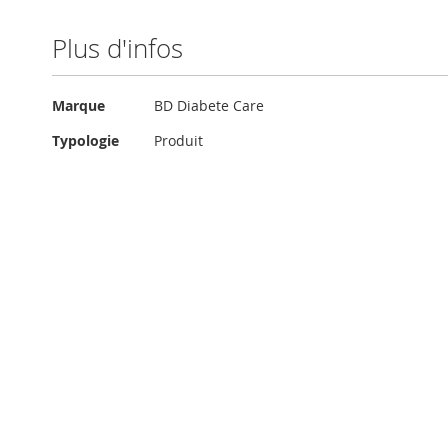
Plus d'infos
Plus
Marque
BD Diabete Care
d'infos
Typologie
Produit