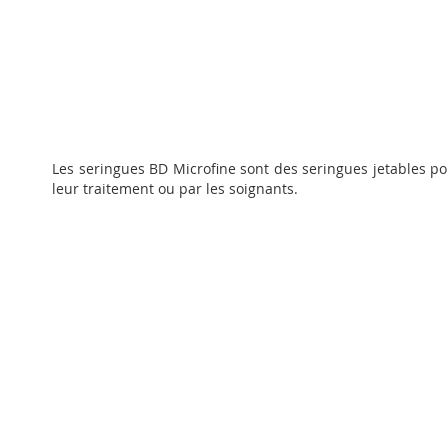
Passer
au
Les seringues BD Microfine sont des seringues jetables pou
début
leur traitement ou par les soignants.
de
la
Galerie
d’images