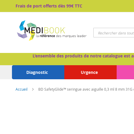
Aller
Frais de port offerts dès 99€ TTC
au
contenu
Chercher
L’ensemble des produits de notre catalogue est a
Diagnostic
Urgence
Accueil
BD SafetyGlide™ seringue avec aiguille 0,3 ml 8 mm 31G
Passer
à
la
fin
de
la