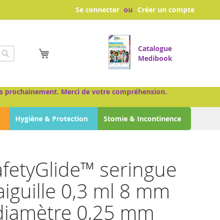
Se connecter
Créer un compte
Catalogue
Mon panier
Medibook
Chercher
très prochainement. Merci de votre compréhension.
Hygiène & Protection
Stomie & Incontinence
fetyGlide™ seringue
aiguille 0,3 ml 8 mm
diamètre 0,25 mm