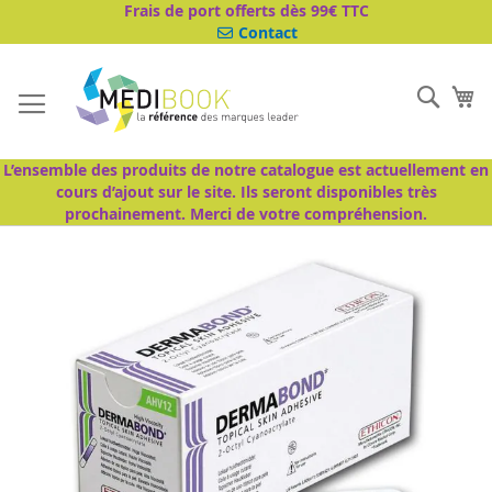
Aller
Frais de port offerts dès 99€ TTC
au
Contact
contenu
Cher
Mo
L’ensemble des produits de notre catalogue est actuellement en
cours d’ajout sur le site. Ils seront disponibles très
prochainement. Merci de votre compréhension.
Passer
à
la
fin
de
la
galerie
d’images