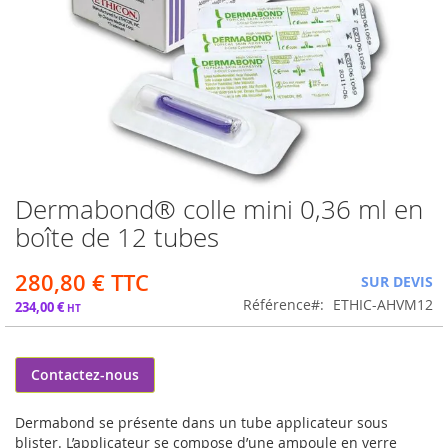
Dermabond® colle mini 0,36 ml en
Passer
au
boîte de 12 tubes
début
de
280,80 €
SUR DEVIS
la
Galerie
Référence
ETHIC-AHVM12
234,00 €
d’images
Contactez-nous
Dermabond se présente dans un tube applicateur sous
blister. L’applicateur se compose d’une ampoule en verre