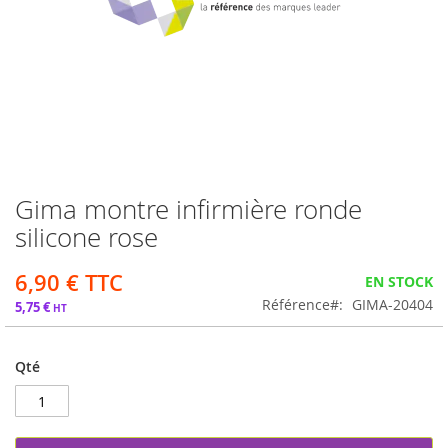
Gima montre infirmière ronde
Passer
au
silicone rose
début
de
6,90 €
EN STOCK
la
Galerie
Référence
GIMA-20404
5,75 €
d’images
Qté