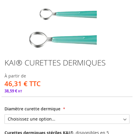
KAI® CURETTES DERMIQUES
Passer
au
début
À partir de
de
46,31 €
la
Galerie
38,59 €
d’images
Diamètre curette dermique
Curettes dermiques stériles KAI
®, disponibles en 5