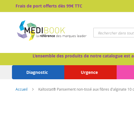
Aller
Frais de port offerts dès 99€ TTC
au
contenu
Chercher
L’ensemble des produits de notre catalogue est a
Diagnostic
Urgence
Accueil
Kaltostat® Pansement non-tissé aux fibres d'alginate 10
Passer
à
la
fin
de
la