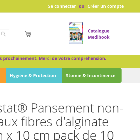
Se connecter
Créer un compte
Catalogue
Mon panier
Medibook
Chercher
très prochainement. Merci de votre compréhension.
Hygiène & Protection
Stomie & Incontinence
stat® Pansement non-
aux fibres d'alginate
 x 10 cm pack de 10