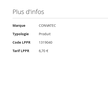
Plus d'infos
Plus
Marque
CONVATEC
d'infos
Typologie
Produit
Code LPPR
1319040
Tarif LPPR
6,70 €