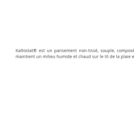
Passer
au
Kaltostat® est un pansement non-tissé, souple, composé
début
maintient un milieu humide et chaud sur le lit de la plai
de
la
Galerie
d’images