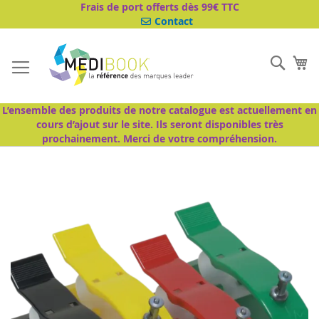
Aller
Frais de port offerts dès 99€ TTC
au
Contact
contenu
Cher
Mo
L’ensemble des produits de notre catalogue est actuellement en
cours d’ajout sur le site. Ils seront disponibles très
prochainement. Merci de votre compréhension.
Passer
à
la
fin
de
la
galerie
d’images