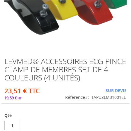
LEVMED® ACCESSOIRES ECG PINCE
Passer
au
CLAMP DE MEMBRES SET DE 4
début
COULEURS (4 UNITÉS)
de
la
Galerie
23,51 €
SUR DEVIS
d’images
Référence
TAPUZLM31001EU
19,59 €
Qté