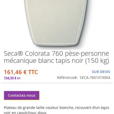
Seca® Colorata 760 pèse-personne
Passer
au
mécanique blanc tapis noir (150 kg)
début
de
161,46 €
SUR DEVIS
la
Galerie
Référence
SECA-7601019004
134,55 €
d’images
Contactez-nous
Plateau de grande taille couleur blanche, recouvert d’un tapis
noir en caoutchouc doux.