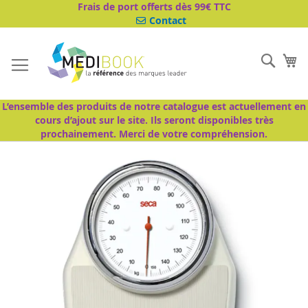
Aller
Frais de port offerts dès 99€ TTC
au
Contact
contenu
Cher
Mo
L’ensemble des produits de notre catalogue est actuellement en
cours d’ajout sur le site. Ils seront disponibles très
prochainement. Merci de votre compréhension.
Passer
à
la
fin
de
la
galerie
d’images