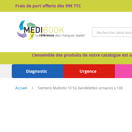
Aller
Frais de port offerts dès 99€ TTC
au
contenu
Chercher
L’ensemble des produits de notre catalogue est a
Diagnostic
Urgence
Accueil
Siemens Multistix 10 SG bandelettes urinaires x 100
Passer
à
la
fin
de
la