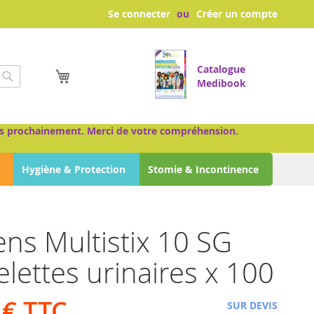
Se connecter
Créer un compte
Catalogue
Mon panier
Medibook
Chercher
très prochainement. Merci de votre compréhension.
Hygiène & Protection
Stomie & Incontinence
ns Multistix 10 SG
lettes urinaires x 100
 €
SUR DEVIS