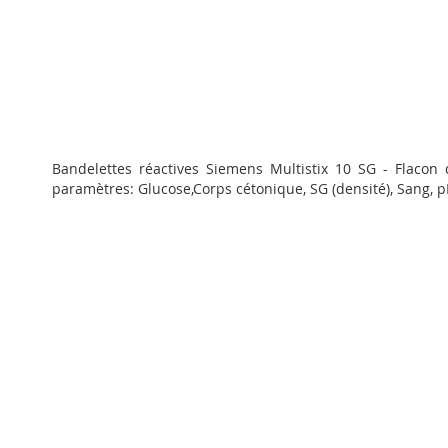
Passer
au
Bandelettes réactives Siemens Multistix 10 SG - Flacon 
début
paramètres: Glucose,Corps cétonique, SG (densité), Sang, pH
de
la
Galerie
d’images