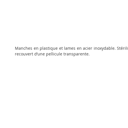
Passer
au
Manches en plastique et lames en acier inoxydable. Stéri
début
recouvert d’une pellicule transparente.
de
la
Galerie
d’images