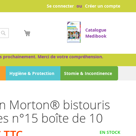
Se connecter
Créer un compte
Catalogue
Mon panier
Medibook
Chercher
très prochainement. Merci de votre compréhension.
Hygiène & Protection
Stomie & Incontinence
n Morton® bistouris
les n°15 boîte de 10
€
EN STOCK