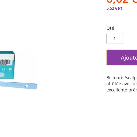
5,52 €
Qté
Ajoute
Bistouris/scal
affûtée avec u
excellente pré