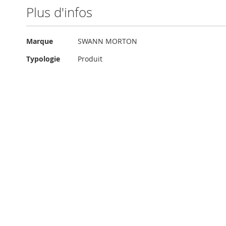
Plus d'infos
Plus
Marque
SWANN MORTON
d'infos
Typologie
Produit