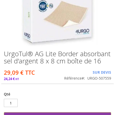
UrgoTul® AG Lite Border absorbant
Passer
au
sel d'argent 8 x 8 cm boîte de 16
début
de
29,09 €
SUR DEVIS
la
Galerie
Référence
URGO-507559
24,24 €
d’images
Qté