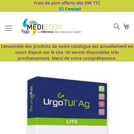
Aller
Frais de port offerts dès 99€ TTC
au
Contact
contenu
Cher
Mo
L’ensemble des produits de notre catalogue est actuellement en
cours d’ajout sur le site. Ils seront disponibles très
prochainement. Merci de votre compréhension.
Passer
à
la
fin
de
la
galerie
d’images