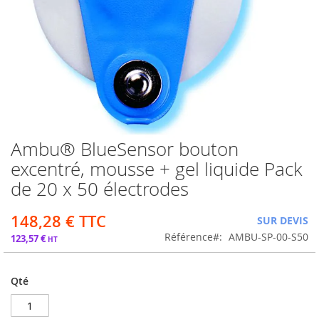
Ambu® BlueSensor bouton
Passer
au
excentré, mousse + gel liquide Pack
début
de 20 x 50 électrodes
de
la
Galerie
148,28 €
SUR DEVIS
d’images
Référence
AMBU-SP-00-S50
123,57 €
Qté