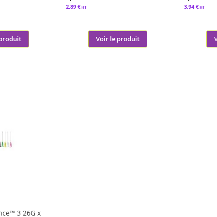
2,89 €
3,94 €
 produit
Voir le produit
ance™ 3 26G x