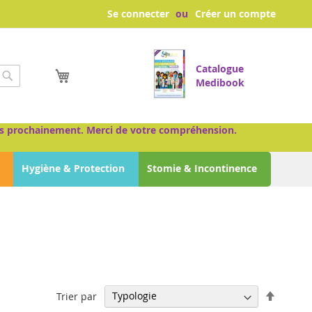
Se connecter
Créer un compte
Catalogue
Mon panier
Medibook
Chercher
très prochainement. Merci de votre compréhension.
Hygiène & Protection
Stomie & Incontinence
Par
Trier par
ordre