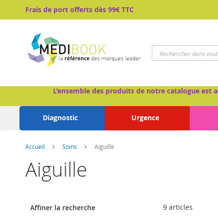
Aller
Frais de port offerts dès 99€ TTC
au
contenu
Chercher
L’ensemble des produits de notre catalogue est a
Diagnostic
Urgence
Accueil
Soins
Aiguille
Aiguille
9
articles
Affiner la recherche