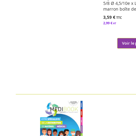
5/8 Ø 4,5/10e x
marron boîte d
3,59 €
2,99 €
Voir le