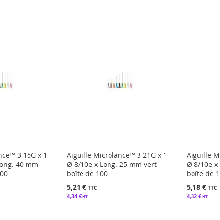
ance™ 3 16G x 1
Aiguille Microlance™ 3 21G x 1
Aiguille 
Long. 40 mm
Ø 8/10e x Long. 25 mm vert
Ø 8/10e x
100
boîte de 100
boîte de 
5,21 €
5,18 €
4,34 €
4,32 €