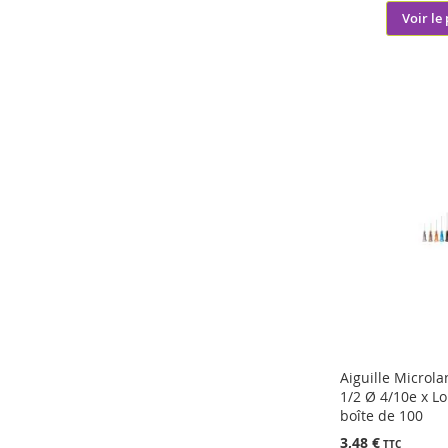
Voir le
Aiguille Microl
1/2 Ø 4/10e x L
boîte de 100
3,48 €