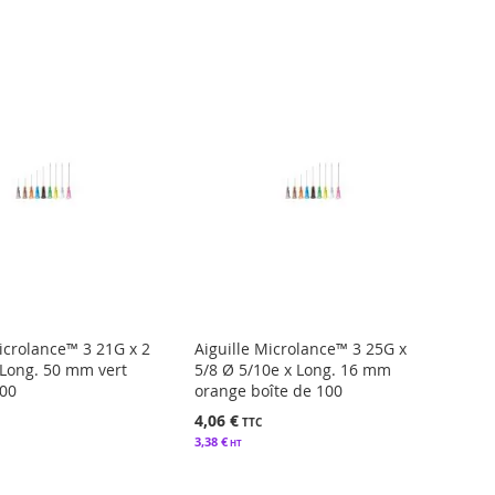
décrois
Microlance™ 3 21G x 2
Aiguille Microlance™ 3 25G x
 Long. 50 mm vert
5/8 Ø 5/10e x Long. 16 mm
100
orange boîte de 100
4,06 €
3,38 €