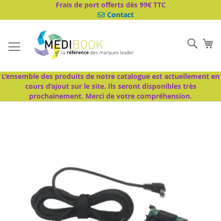
Aller
Frais de port offerts dès 99€ TTC
au
Contact
contenu
Cher
Mo
L’ensemble des produits de notre catalogue est actuellement en
cours d’ajout sur le site. Ils seront disponibles très
prochainement. Merci de votre compréhension.
Passer
à
la
fin
de
la
galerie
d’images