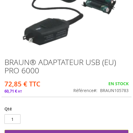
BRAUN® ADAPTATEUR USB (EU)
Passer
au
PRO 6000
début
de
72,85 €
EN STOCK
la
Galerie
Référence
BRAUN105783
60,71 €
d’images
Qté