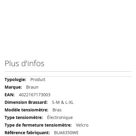
Plus d'infos
Plus
Produit
d'infos
Braun
4022167173003
S-M & L-XL
Bras
Électronique
Velcro
BUA6350WE