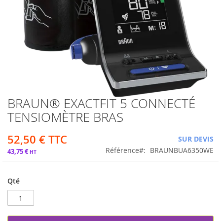
BRAUN® EXACTFIT 5 CONNECTÉ
Passer
au
TENSIOMÈTRE BRAS
début
de
52,50 €
SUR DEVIS
la
Galerie
Référence
BRAUNBUA6350WE
43,75 €
d’images
Qté