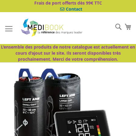
Aller
Frais de port offerts dès 99€ TTC
au
Contact
contenu
Cher
Mo
L’ensemble des produits de notre catalogue est actuellement en
cours d’ajout sur le site. Ils seront disponibles très
prochainement. Merci de votre compréhension.
Passer
à
la
fin
de
la
galerie
d’images