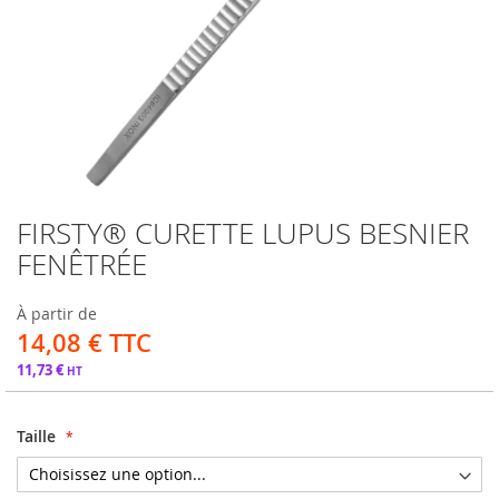
FIRSTY® CURETTE LUPUS BESNIER
Passer
au
FENÊTRÉE
début
de
À partir de
la
14,08 €
Galerie
d’images
11,73 €
Taille