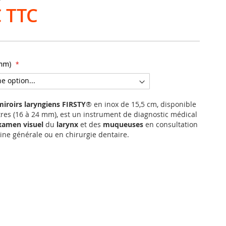
€
mm)
miroirs laryngiens FIRSTY
® en inox de 15,5 cm, disponible
res (16 à 24 mm), est un instrument de diagnostic médical
xamen visuel
du
larynx
et des
muqueuses
en consultation
ne générale ou en chirurgie dentaire.