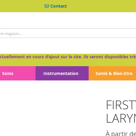
Contact
ctuellement en cours d’ajout sur le site. Ils seront disponibles 
Soins
Instrumentation
Santé & Bien-Etre
FIRS
LARY
À partir d