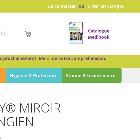
Se connecter
Créer un compte
Catalogue
Mon panier
Medibook
Chercher
très prochainement. Merci de votre compréhension.
Hygiène & Protection
Stomie & Incontinence
TY® MIROIR
NGIEN
e