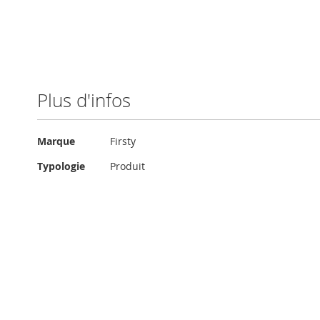
Plus d'infos
Plus
Marque
Firsty
d'infos
Typologie
Produit