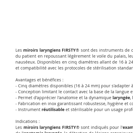
Passer
au
Les
miroirs laryngiens FIRSTY
® sont des instruments de d
début
du patient en repoussant légèrement le voile du palais, l
de
nauséeux. Disponibles en cinq diamètres allant de 16 à 24 
la
et compatibilité avec les protocoles de stérilisation standa
Galerie
d’images
Avantages et bénéfices :
- Cinq diamètres disponibles (16 à 24 mm) pour s'adapter 
- Conception limitant le contact avec la base de la langue 
- Permet d'apprécier l'anatomie et la dynamique
laryngée
,
- Fabrication en inox garantissant robustesse, hygiène et co
- Instrument
réutilisable
et stérilisable pour un usage prof
Indications :
Les
miroirs laryngiens FIRSTY
® sont indiqués pour l'
exam