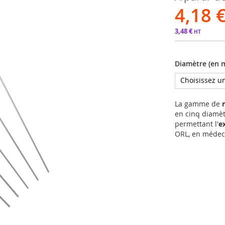
4,18 
3,48 €
Diamètre (en 
La gamme de
en cinq diamèt
permettant l'
e
ORL, en médeci