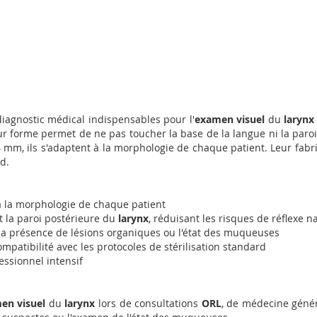
iagnostic médical indispensables pour l'
examen visuel
du
larynx
eur forme permet de ne pas toucher la base de la langue ni la paro
mm, ils s'adaptent à la morphologie de chaque patient. Leur fabrica
rd.
à la morphologie de chaque patient
et la paroi postérieure du
larynx
, réduisant les risques de réflexe 
 la présence de lésions organiques ou l'état des muqueuses
mpatibilité avec les protocoles de stérilisation standard
essionnel intensif
en visuel
du
larynx
lors de consultations
ORL
, de médecine génér