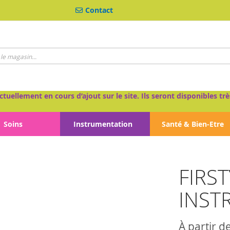
Contact
ctuellement en cours d’ajout sur le site. Ils seront disponibles 
Soins
Instrumentation
Santé & Bien-Etre
FIRS
INST
À partir d