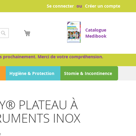
Se connecter
Créer un compte
Catalogue
Mon panier
Medibook
Chercher
très prochainement. Merci de votre compréhension.
Hygiène & Protection
Stomie & Incontinence
TY® PLATEAU À
RUMENTS INOX
e