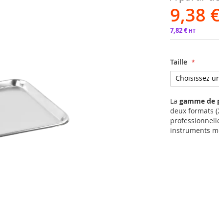
9,38 
7,82 €
Taille
La
gamme de p
deux formats (2
professionnell
instruments mé