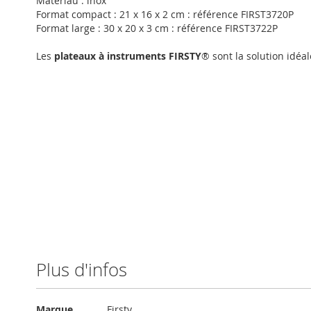
Matériau : inox
Format compact : 21 x 16 x 2 cm : référence FIRST3720P
Format large : 30 x 20 x 3 cm : référence FIRST3722P
Les
plateaux à instruments FIRSTY
® sont la solution idéa
Plus d'infos
Plus
Marque
Firsty