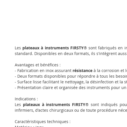
Passer
au
Les
plateaux à instruments FIRSTY
® sont fabriqués en in
début
standard. Disponibles en deux formats, ils s'intègrent aussi
de
la
Avantages et bénéfices :
Galerie
- Fabrication en inox assurant
résistance
à la corrosion et 
d’images
- Deux formats disponibles pour répondre à tous les besoin
- Surface lisse facilitant le nettoyage, la désinfection et la s
- Présentation claire et organisée des instruments pour un
Indications :
Les
plateaux à instruments FIRSTY
® sont indiqués pour
infirmiers, d'actes chirurgicaux ou de toute procédure néc
Caractéristiques techniques :