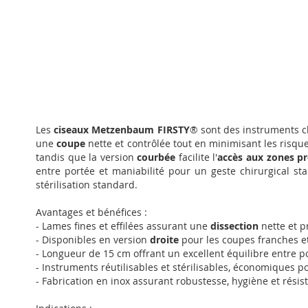
Passer
au
début
Les
ciseaux Metzenbaum FIRSTY
® sont des instruments ch
de
une
coupe
nette et contrôlée tout en minimisant les risque
la
tandis que la version
courbée
facilite l'
accès aux zones p
Galerie
entre portée et maniabilité pour un geste chirurgical stab
d’images
stérilisation standard.
Avantages et bénéfices :
- Lames fines et effilées assurant une
dissection
nette et p
- Disponibles en version
droite
pour les coupes franches e
- Longueur de 15 cm offrant un excellent équilibre entre po
- Instruments réutilisables et stérilisables, économiques p
- Fabrication en inox assurant robustesse, hygiène et résis