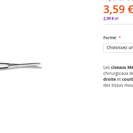
3,59 
2,99 €
Forme
Les
ciseaux M
chirurgicaux de
droite
et
cour
des tissus mous