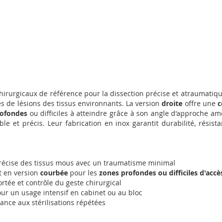
irurgicaux de référence pour la dissection précise et atraumatiqu
s de lésions des tissus environnants. La version
droite
offre une
c
rofondes
ou difficiles à atteindre grâce à son angle d'approche am
le et précis. Leur fabrication en inox garantit durabilité, résist
récise des tissus mous avec un traumatisme minimal
t en version
courbée
pour les
zones profondes ou difficiles d'accè
rtée et contrôle du geste chirurgical
our un usage intensif en cabinet ou au bloc
tance aux stérilisations répétées