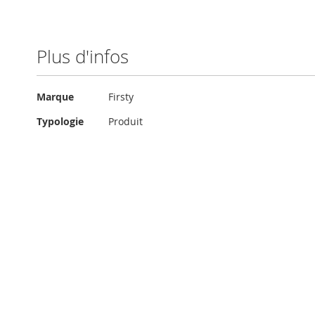
Plus d'infos
Plus
Marque
Firsty
d'infos
Typologie
Produit