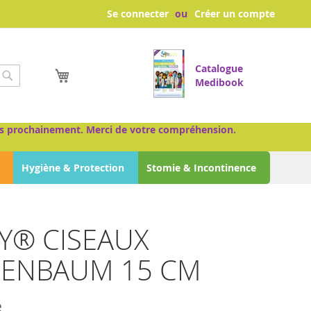
Se connecter
Créer un compte
Catalogue
Mon panier
Medibook
Chercher
très prochainement. Merci de votre compréhension.
Hygiène & Protection
Stomie & Incontinence
TY® CISEAUX
ENBAUM 15 CM
e