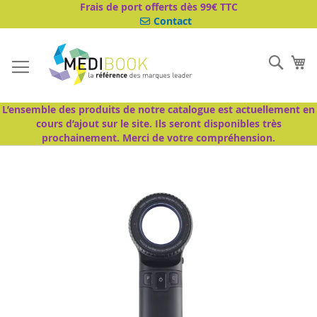
Aller
Frais de port offerts dès 99€ TTC
au
Contact
contenu
Cher
Mo
L’ensemble des produits de notre catalogue est actuellement en
cours d’ajout sur le site. Ils seront disponibles très
prochainement. Merci de votre compréhension.
Passer
à
la
fin
de
la
galerie
d’images