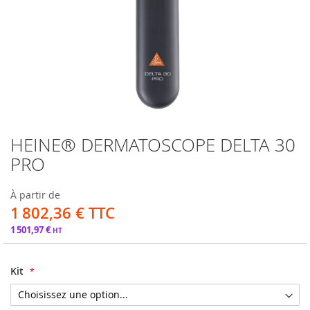
HEINE® DERMATOSCOPE DELTA 30
Passer
au
PRO
début
de
À partir de
la
1 802,36 €
Galerie
d’images
1 501,97 €
Kit