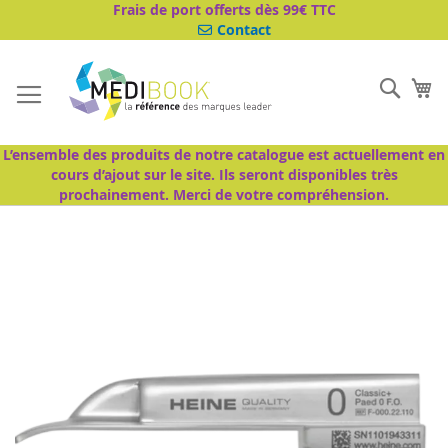
Aller
Frais de port offerts dès 99€ TTC
au
Contact
contenu
Cher
Mo
L’ensemble des produits de notre catalogue est actuellement en
cours d’ajout sur le site. Ils seront disponibles très
prochainement. Merci de votre compréhension.
Passer
à
la
fin
de
la
galerie
d’images