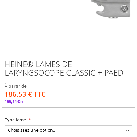
HEINE® LAMES DE
Passer
au
LARYNGSOCOPE CLASSIC + PAED
début
de
À partir de
la
186,53 €
Galerie
d’images
155,44 €
Type lame