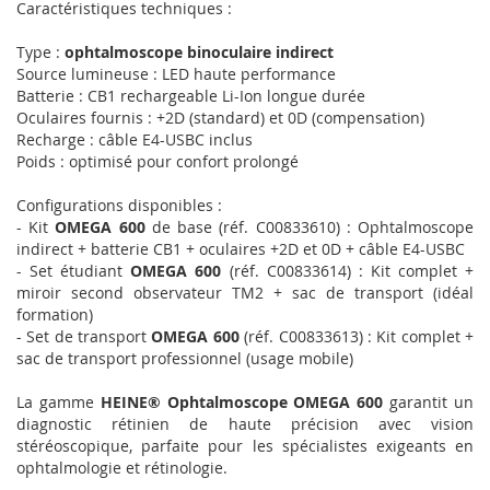
Caractéristiques techniques :
Type :
ophtalmoscope binoculaire indirect
Source lumineuse : LED haute performance
Batterie : CB1 rechargeable Li-Ion longue durée
Oculaires fournis : +2D (standard) et 0D (compensation)
Recharge : câble E4-USBC inclus
Poids : optimisé pour confort prolongé
Configurations disponibles :
- Kit
OMEGA 600
de base (réf. C00833610) : Ophtalmoscope
indirect + batterie CB1 + oculaires +2D et 0D + câble E4-USBC
- Set étudiant
OMEGA 600
(réf. C00833614) : Kit complet +
miroir second observateur TM2 + sac de transport (idéal
formation)
- Set de transport
OMEGA 600
(réf. C00833613) : Kit complet +
sac de transport professionnel (usage mobile)
La gamme
HEINE® Ophtalmoscope OMEGA 600
garantit un
diagnostic rétinien de haute précision avec vision
stéréoscopique, parfaite pour les spécialistes exigeants en
ophtalmologie et rétinologie.