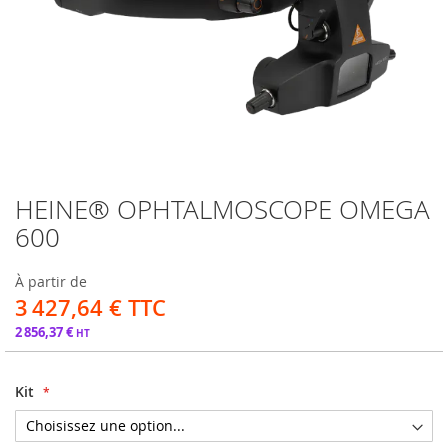
HEINE® OPHTALMOSCOPE OMEGA
Passer
au
600
début
de
À partir de
la
3 427,64 €
Galerie
d’images
2 856,37 €
Kit