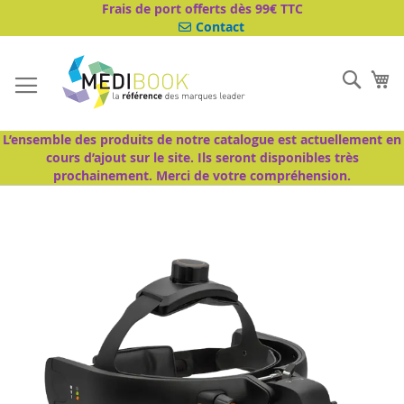
Aller
Frais de port offerts dès 99€ TTC
au
Contact
contenu
Cher
Mo
L’ensemble des produits de notre catalogue est actuellement en
cours d’ajout sur le site. Ils seront disponibles très
prochainement. Merci de votre compréhension.
Passer
à
la
fin
de
la
galerie
d’images