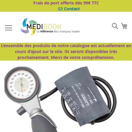
Aller
Frais de port offerts dès 99€ TTC
au
Contact
contenu
Cher
Mo
L’ensemble des produits de notre catalogue est actuellement en
cours d’ajout sur le site. Ils seront disponibles très
prochainement. Merci de votre compréhension.
Passer
à
la
fin
de
la
galerie
d’images