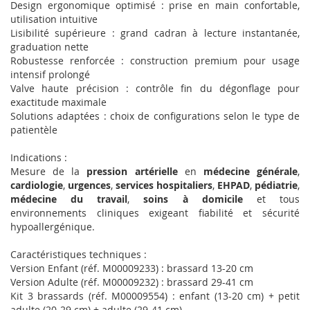
Design ergonomique optimisé : prise en main confortable,
utilisation intuitive
Lisibilité supérieure : grand cadran à lecture instantanée,
graduation nette
Robustesse renforcée : construction premium pour usage
intensif prolongé
Valve haute précision : contrôle fin du dégonflage pour
exactitude maximale
Solutions adaptées : choix de configurations selon le type de
patientèle
Indications :
Mesure de la
pression artérielle
en
médecine générale
,
cardiologie
,
urgences
,
services hospitaliers
,
EHPAD
,
pédiatrie
,
médecine du travail
,
soins à domicile
et tous
environnements cliniques exigeant fiabilité et sécurité
hypoallergénique.
Caractéristiques techniques :
Version Enfant (réf. M00009233) : brassard 13-20 cm
Version Adulte (réf. M00009232) : brassard 29-41 cm
Kit 3 brassards (réf. M00009554) : enfant (13-20 cm) + petit
adulte (20-29 cm) + adulte (29-41 cm)