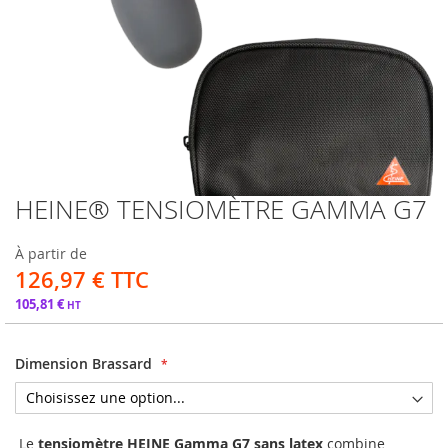
HEINE® TENSIOMÈTRE GAMMA G7
Passer
au
début
À partir de
de
126,97 €
la
Galerie
105,81 €
d’images
Dimension Brassard
Le
tensiomètre HEINE Gamma G7
sans latex
combine