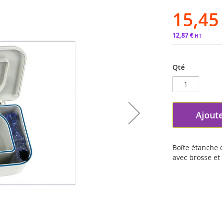
15,45
12,87 €
Qté
Ajoute
Boîte étanche 
avec brosse et 