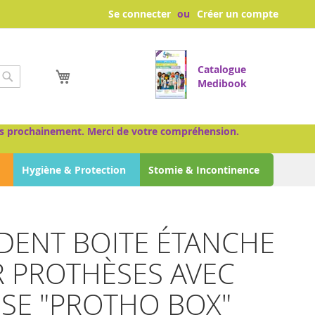
Se connecter
Créer un compte
Catalogue
Mon panier
Medibook
Chercher
très prochainement. Merci de votre compréhension.
Hygiène & Protection
Stomie & Incontinence
DENT BOITE ÉTANCHE
 PROTHÈSES AVEC
SE "PROTHO BOX"