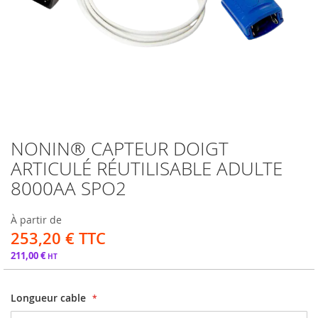
NONIN® CAPTEUR DOIGT
Passer
au
ARTICULÉ RÉUTILISABLE ADULTE
début
8000AA SPO2
de
la
Galerie
À partir de
d’images
253,20 €
211,00 €
Longueur cable