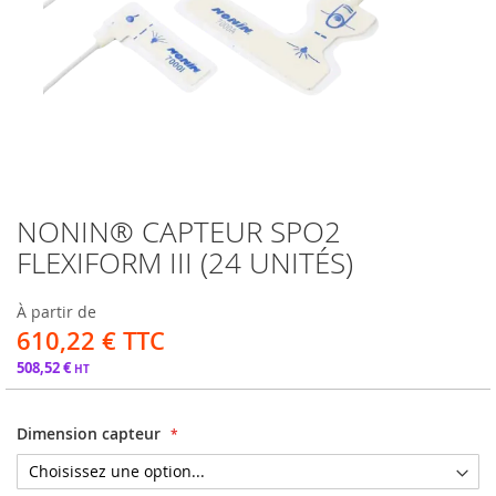
NONIN® CAPTEUR SPO2
Passer
au
FLEXIFORM III (24 UNITÉS)
début
de
À partir de
la
610,22 €
Galerie
d’images
508,52 €
Dimension capteur