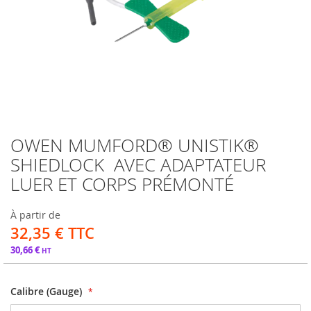
OWEN MUMFORD® UNISTIK®
Passer
au
SHIEDLOCK AVEC ADAPTATEUR
début
LUER ET CORPS PRÉMONTÉ
de
la
Galerie
À partir de
d’images
32,35 €
30,66 €
Calibre (Gauge)