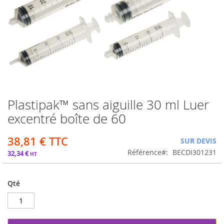
Plastipak™ sans aiguille 30 ml Luer
Passer
au
excentré boîte de 60
début
de
38,81 €
SUR DEVIS
la
Galerie
Référence
BECDI301231
32,34 €
d’images
Qté