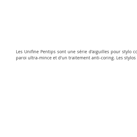
Passer
au
Les Unifine Pentips sont une série d'aiguilles pour stylo c
début
paroi ultra-mince et d'un traitement anti-coring. Les stylos
de
la
Galerie
d’images