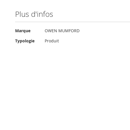
Plus d'infos
Plus
Marque
OWEN MUMFORD
d'infos
Typologie
Produit