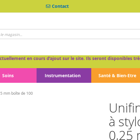
Contact
ctuellement en cours d’ajout sur le site. Ils seront disponibles 
Soins
Instrumentation
Santé & Bien-Etre
,25 mm boîte de 100
Unifi
à sty
0,25 