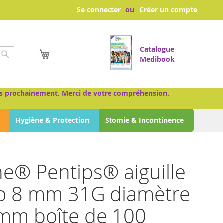
Se connecter
Créer un compte
Catalogue
Mon panier
Medibook
Chercher
très prochainement. Merci de votre compréhension.
Hygiène & Protection
Stomie & Incontinence
ne® Pentips® aiguille
lo 8 mm 31G diamètre
mm boîte de 100